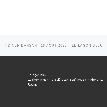
Parcourir les articles
Article précédent
DINER DANSANT 16 AOUT 2025 – LE LAGON BLEU
Le lagon bleu
27 chemin Maxime Rivière ZA la cafrine, Saint-Pierre, La
Réunion