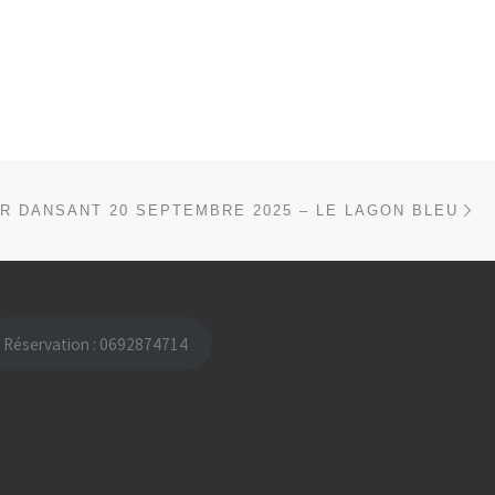
Ar
 ARTICLES
R DANSANT 20 SEPTEMBRE 2025 – LE LAGON BLEU
Réservation : 0692874714