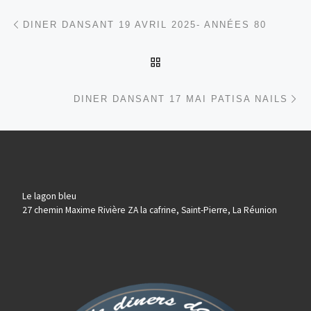
Parcourir les articles
Article précédent
DINER DANSANT 19 AVRIL 2025- ANNÉES 80
RETOUR À LA LISTE DES
Ar
DINER DANSANT 17 MAI PATISA NAILS
Le lagon bleu
27 chemin Maxime Rivière ZA la cafrine, Saint-Pierre, La Réunion