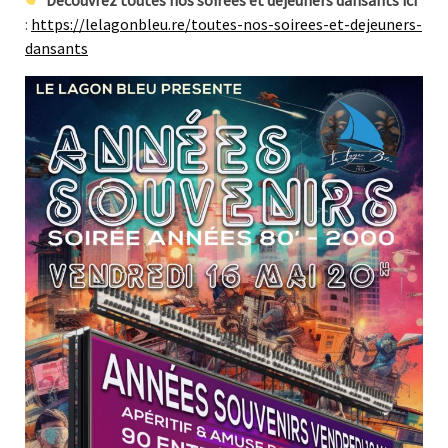
:
https://lelagonbleu.re/toutes-nos-soirees-et-dejeuners-
dansants