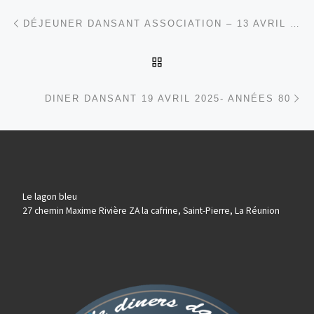
Parcourir les articles
Article précédent
DÉJEUNER DANSANT ASSOCIATION – 13 AVRIL 2025
RETOUR À LA LISTE DES
Ar
DINER DANSANT 19 AVRIL 2025- ANNÉES 80
Le lagon bleu
27 chemin Maxime Rivière ZA la cafrine, Saint-Pierre, La Réunion