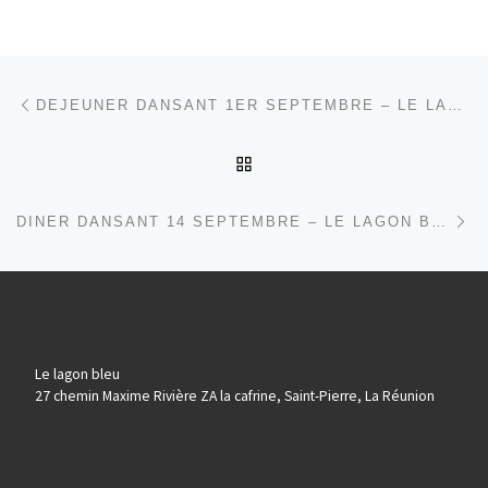
Parcourir les articles
Article précédent
DEJEUNER DANSANT 1ER SEPTEMBRE – LE LAGON BLEU
RETOUR À LA LISTE DES
Ar
DINER DANSANT 14 SEPTEMBRE – LE LAGON BLEU
Le lagon bleu
27 chemin Maxime Rivière ZA la cafrine, Saint-Pierre, La Réunion