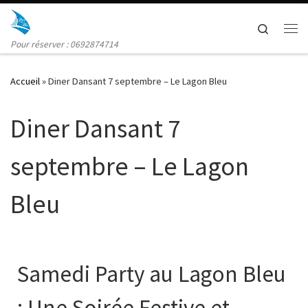
Skip to content
Search
Me
Pour réserver : 0692874714
Accueil
»
Diner Dansant 7 septembre – Le Lagon Bleu
Diner Dansant 7
septembre – Le Lagon
Bleu
Samedi Party au Lagon Bleu
: Une Soirée Festive et